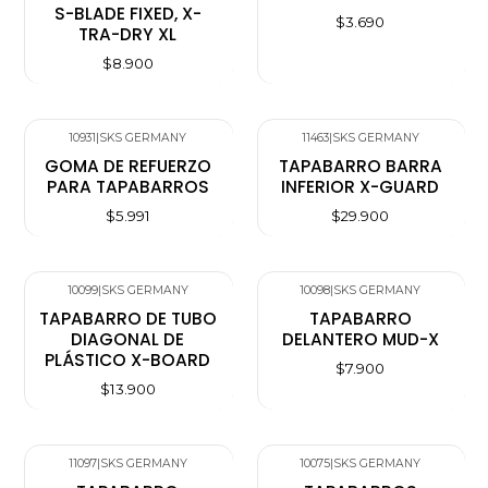
S-BLADE FIXED, X-
$3.690
TRA-DRY XL
$8.900
10931
|
SKS GERMANY
11463
|
SKS GERMANY
GOMA DE REFUERZO
TAPABARRO BARRA
PARA TAPABARROS
INFERIOR X-GUARD
$5.991
$29.900
10099
|
SKS GERMANY
10098
|
SKS GERMANY
TAPABARRO DE TUBO
TAPABARRO
DIAGONAL DE
DELANTERO MUD-X
PLÁSTICO X-BOARD
$7.900
$13.900
11097
|
SKS GERMANY
10075
|
SKS GERMANY