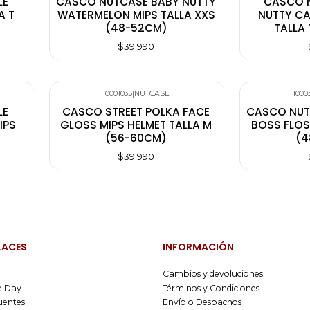
LE
CASCO NUTCASE BABY NUTTY
CASCO N
A T
WATERMELON MIPS TALLA XXS
NUTTY C
(48-52CM)
TALLA
$39.990
10001035
|
NUTCASE
1000
LE
CASCO STREET POLKA FACE
CASCO NUT
IPS
GLOSS MIPS HELMET TALLA M
BOSS FLOS
(56-60CM)
(4
$39.990
LACES
INFORMACIÓN
Cambios y devoluciones
 Day
Términos y Condiciones
uentes
Envío o Despachos