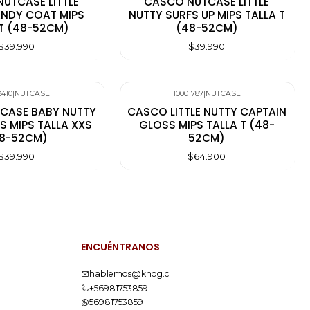
UTCASE LITTLE
CASCO NUTCASE LITTLE
ANDY COAT MIPS
NUTTY SURFS UP MIPS TALLA T
 T (48-52CM)
(48-52CM)
$39.990
$39.990
3410
|
NUTCASE
10001787
|
NUTCASE
Agotado
CASE BABY NUTTY
CASCO LITTLE NUTTY CAPTAIN
S MIPS TALLA XXS
GLOSS MIPS TALLA T (48-
8-52CM)
52CM)
$39.990
$64.900
ENCUÉNTRANOS
hablemos@knog.cl
+56981753859
56981753859