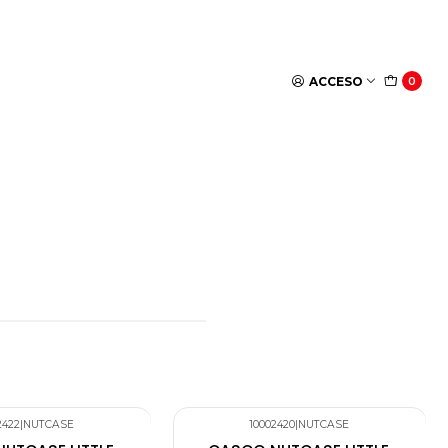
ACCESO
0
2422
|
NUTCASE
10002420
|
NUTCASE