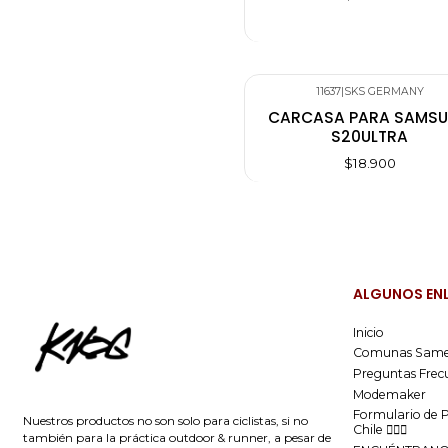
11637
|
SKS GERMANY
CARCASA PARA SAMS
S20ULTRA
$18.900
ALGUNOS EN
Inicio
Comunas Same
Preguntas Frec
Modemaker
Formulario de 
Nuestros productos no son solo para ciclistas, si no
Chile 🚴🏻‍♂️
también para la práctica outdoor & runner, a pesar de