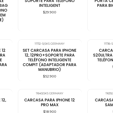
LE
SOPORTE PARA TELÉFONO
PORTA C
TBAG
INTELIGENT
PARA B
FONO
$29.900
TEM
E)
11732-S
|
SKS GERMANY
11736-S
 12
SET CARCASA PARA IPHONE
CARCA
ARA
12, 12PRO+SOPORTE PARA
S20ULTRA
E
TELÉFONO INTELIGENTE
TELÉFON
ARA
COMPIT (ADAPTADOR PARA
MANUBRIO)
$52.900
11640
|
SKS GERMANY
11635
|
12,
CARCASA PARA IPHONE 12
CARCASA
PRO MAX
SAM
$18.900