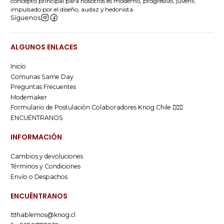
concepto principal para nosotros es moderno, progresivo, juvenil,
impulsado por el diseño, audaz y hedonista.
Síguenos
ALGUNOS ENLACES
Inicio
Comunas Same Day
Preguntas Frecuentes
Modemaker
Formulario de Postulación Colaboradores Knog Chile 🚴🏻‍♂️
ENCUÉNTRANOS
INFORMACIÓN
Cambios y devoluciones
Términos y Condiciones
Envío o Despachos
ENCUÉNTRANOS
hablemos@knog.cl