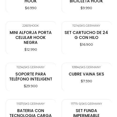
HOOK
BICICLETA HOOK
$6.990
$9.990
22601
|
HOOK
11214
|
SKS GERMANY
MINI ALFORJA PORTA
SET CARTUCHO DE 24
CELULAR HOOK
G CON HILO
NEGRA
$16.900
$12.990
11234
|
SKS GERMANY
10994
|
SKS GERMANY
SOPORTE PARA
CUBRE VAINA SKS
TELÉFONO INTELIGENT
$7.590
$29.900
11537
|
SKS GERMANY
11775-S
|
SKS GERMANY
BATERIA CON
SET FUNDA
TECNOLOGIA CARGA
IMPERMEABLE