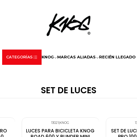
CATEGORÍAS
KNOG
MARCAS ALIADAS
RECIÉN LLEGADO
SET DE LUCES
13021
|
KNOG
1
PRO
LUCES PARA BICICLETA KNOG
SET DE LU
50
ROAD 600 Y BLINDER MINI
PRO 100