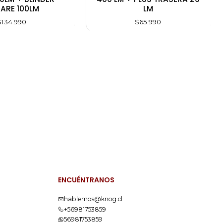
ARE 100LM
LM
$134.990
$65.990
ENCUÉNTRANOS
hablemos@knog.cl
+56981753859
56981753859