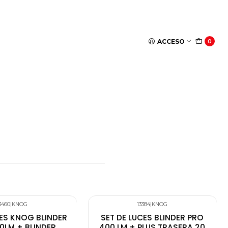
ACCESO
0
3460
|
KNOG
13384
|
KNOG
CES KNOG BLINDER
SET DE LUCES BLINDER PRO
0LM + BLINDER
400 LM + PLUS TRASERA 20