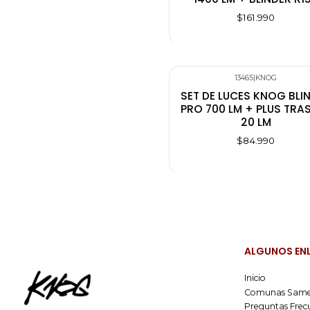
$161.990
13465
|
KNOG
SET DE LUCES KNOG BLI
PRO 700 LM + PLUS TRA
20 LM
$84.990
ALGUNOS EN
Inicio
Comunas Same
Preguntas Frec