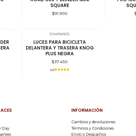
SQUARE
SQU
$91.900
12144P
|
KNOG
NDER
LUCES PARA BICICLETA
SERA
DELANTERA Y TRASERA KNOG
PLUS NEGRA
$37.450
5.0
LACES
INFORMACIÓN
Cambios y devoluciones
 Day
Términos y Condiciones
uentes
Envío o Despachos