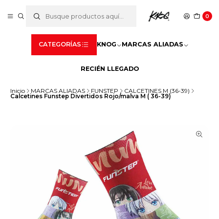
0
CATEGORÍAS
KNOG
MARCAS ALIADAS
RECIÉN LLEGADO
Inicio
MARCAS ALIADAS
FUNSTEP
CALCETINES M (36-39)
Calcetines Funstep Divertidos Rojo/malva M ( 36-39)