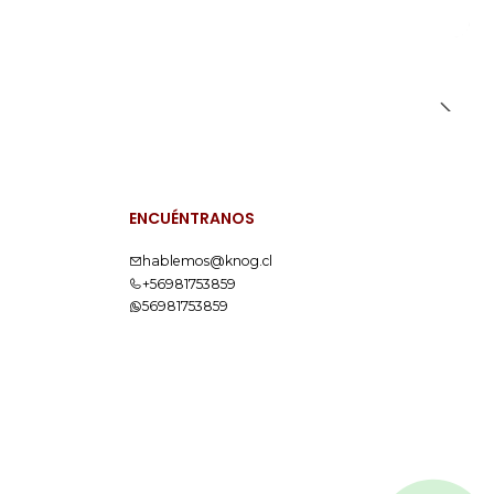
ENCUÉNTRANOS
hablemos@knog.cl
+56981753859
56981753859