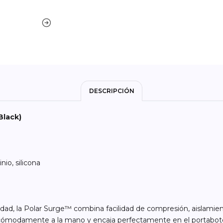
DESCRIPCIÓN
Black)
io, silicona
cidad, la Polar Surge™ combina facilidad de compresión, aislamie
modamente a la mano y encaja perfectamente en el portabotella