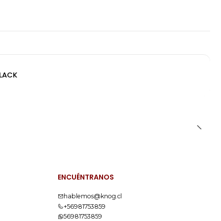
BLACK
ENCUÉNTRANOS
hablemos@knog.cl
+56981753859
56981753859