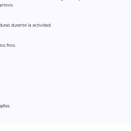
goteos.
uras durante la actividad.
s fríos.
illas.