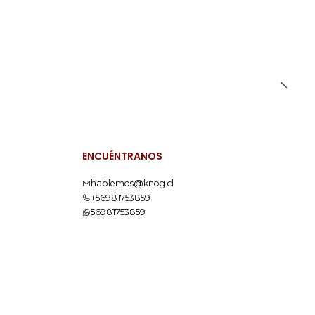
ENCUÉNTRANOS
hablemos@knog.cl
+56981753859
56981753859