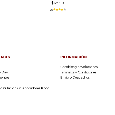
$12.990
4.0
LACES
INFORMACIÓN
Cambios y devoluciones
 Day
Términos y Condiciones
uentes
Envío o Despachos
Postulación Colaboradores Knog
OS